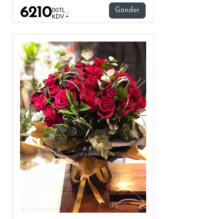
6210
00TL ,
Gönder
KDV +