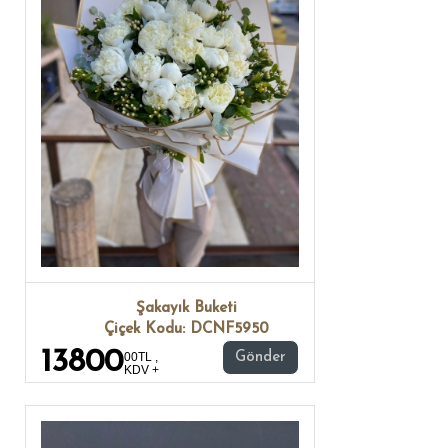
Şakayık Buketi
Çiçek Kodu: DCNF5950
13800
00TL ,
Gönder
KDV +