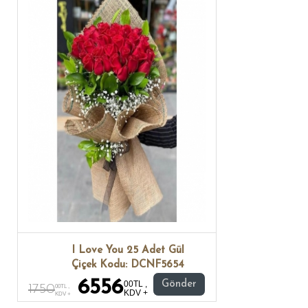
I Love You 25 Adet Gül
Çiçek Kodu: DCNF5654
6556
00TL ,
Gönder
1750
00TL ,
KDV +
KDV +