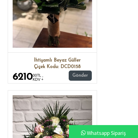
İhtişamlı Beyaz Güller
Çiçek Kodu: DCD0158
6210
00TL ,
Gönder
KDV +
Whatsapp Sipariş