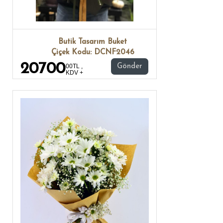
Butik Tasarım Buket
Çiçek Kodu: DCNF2046
20700
00TL ,
Gönder
KDV +