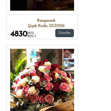
Rengarenk
Çiçek Kodu: DCD0151
4830
00TL ,
Gönder
KDV +