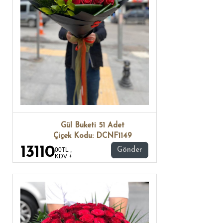
Gül Buketi 51 Adet
Çiçek Kodu: DCNF1149
13110
00TL ,
Gönder
KDV +