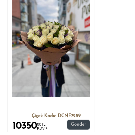
Çiçek Kodu: DCNF7259
10350
00TL ,
Gönder
KDV +