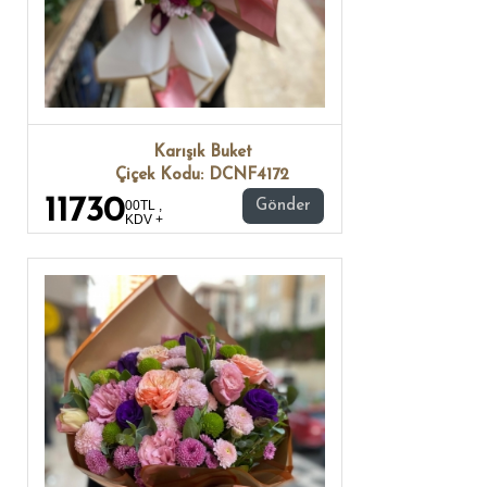
Karışık Buket
Çiçek Kodu: DCNF4172
11730
00TL ,
Gönder
KDV +