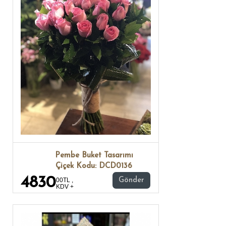
Pembe Buket Tasarımı
Çiçek Kodu: DCD0136
4830
00TL ,
Gönder
KDV +