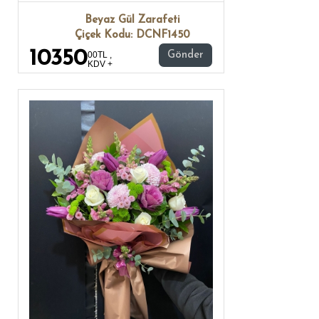
Beyaz Gül Zarafeti
Çiçek Kodu: DCNF1450
10350
00TL ,
Gönder
KDV +