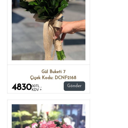
Gül Buketi 7
Çiçek Kodu: DCNF2168
4830
00TL ,
Gönder
KDV +