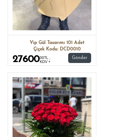
Vip Gül Tasarımı 101 Adet
Çiçek Kodu: DCD0010
27600
00TL ,
Gönder
KDV +