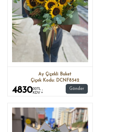
Ay Çiçekli Buket
Çiçek Kodu: DCNF8542
4830
00TL ,
Gönder
KDV +