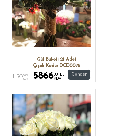
Gül Buketi 21 Adet
Çiçek Kodu: DCD0075
5866
00TL ,
Gönder
1150
00TL ,
KDV +
KDV +