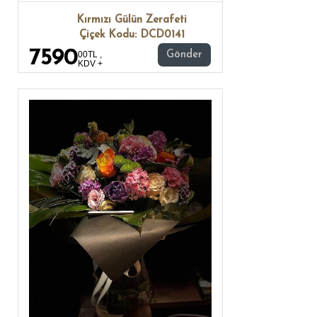
Kırmızı Gülün Zerafeti
Çiçek Kodu: DCD0141
7590
00TL ,
Gönder
KDV +