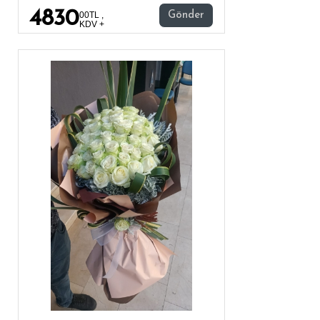
4830
00TL ,
Gönder
KDV +