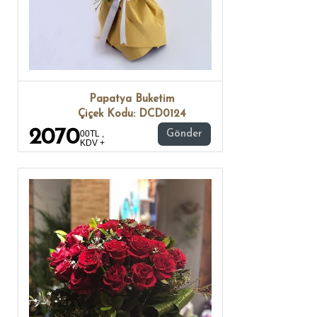
Papatya Buketim
Çiçek Kodu: DCD0124
2070
00TL ,
Gönder
KDV +