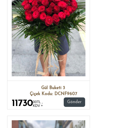
Gül Buketi 3
Çiçek Kodu: DCNF9607
11730
00TL ,
Gönder
KDV +