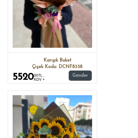
Karışık Buket
Çiçek Kodu: DCNF8358
5520
00TL ,
Gönder
KDV +