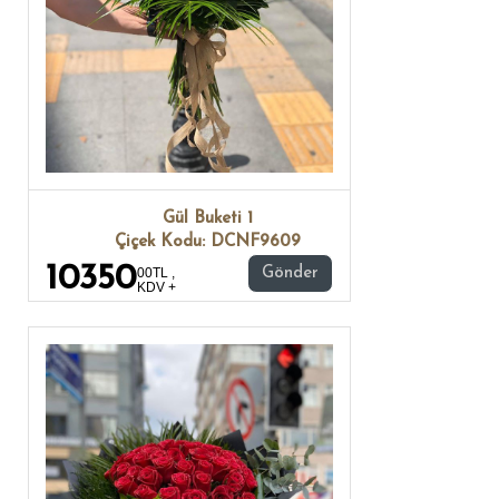
Gül Buketi 1
Çiçek Kodu: DCNF9609
10350
00TL ,
Gönder
KDV +