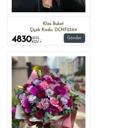
Klas Buket
Çiçek Kodu: DCNF2364
4830
00TL ,
Gönder
KDV +