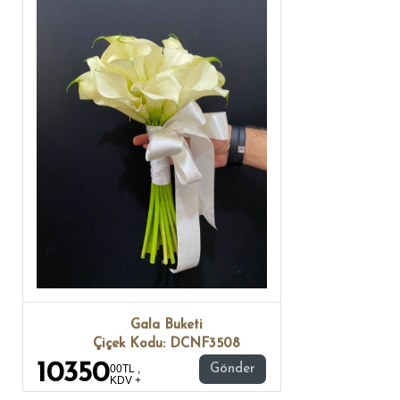
Gala Buketi
Çiçek Kodu: DCNF3508
10350
00TL ,
Gönder
KDV +