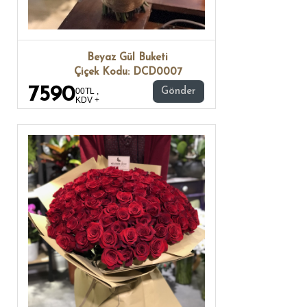
Beyaz Gül Buketi
Çiçek Kodu: DCD0007
7590
00TL ,
Gönder
KDV +