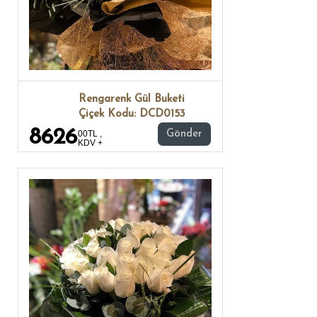
Rengarenk Gül Buketi
Çiçek Kodu: DCD0153
8626
00TL ,
Gönder
KDV +