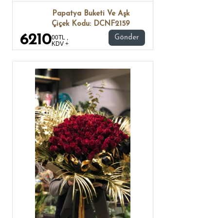
Papatya Buketi Ve Aşk
Çiçek Kodu: DCNF2159
6210
00TL ,
Gönder
KDV +