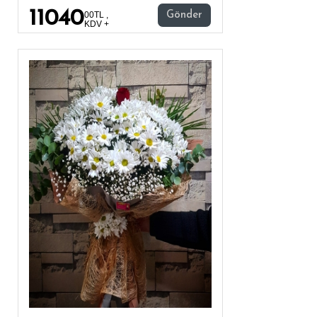
11040
00TL ,
Gönder
KDV +