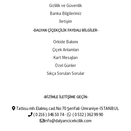
Gizlilik ve Güvenlik
Banka Bilgilerimiz
İletişim
-DALYAN ÇIÇEKÇILIK FAYDALI BILGILER-
Orkide Bakımı
Çiçek Anlamları
Kart Mesajları
Özel Günler
Sıkça Sorulan Sorular
-BİZİMLE İLETİŞİME GEÇİN-
Tatlısu mh.Elalmış cad.No:70 Şerifali-Ümraniye-İSTANBUL
( 0 216 ) 346 50 74 -
( 0 532 ) 362 99 90
info@dalyancicekcilik.com