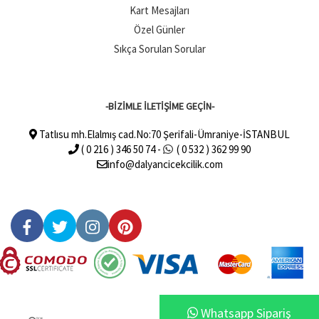
Kart Mesajları
Özel Günler
Sıkça Sorulan Sorular
-BİZİMLE İLETİŞİME GEÇİN-
Tatlısu mh.Elalmış cad.No:70 Şerifali-Ümraniye-İSTANBUL
( 0 216 ) 346 50 74 -
( 0 532 ) 362 99 90
info@dalyancicekcilik.com
Whatsapp Sipariş