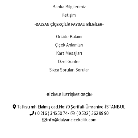
Banka Bilgilerimiz
İletişim
-DALYAN ÇIÇEKÇILIK FAYDALI BILGILER-
Orkide Bakımı
Çiçek Anlamları
Kart Mesajları
Özel Günler
Sıkça Sorulan Sorular
-BİZİMLE İLETİŞİME GEÇİN-
Tatlısu mh.Elalmış cad.No:70 Şerifali-Ümraniye-İSTANBUL
( 0 216 ) 346 50 74 -
( 0 532 ) 362 99 90
info@dalyancicekcilik.com