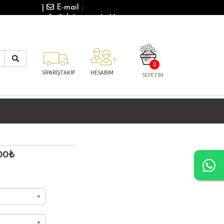
|
E-mail :
info@dalyancicekcilik.com
0
SİPARİŞTAKİP
HESABIM
SEPETİM
00₺