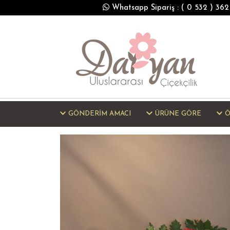
Whatsapp Sipariş : ( 0 532 ) 36
GÖNDERİM AMACI
ÜRÜNE GÖRE
Ö